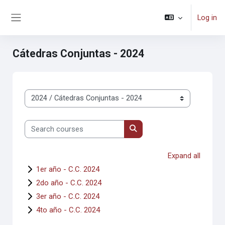
Skip to main content
Log in
Side panel
Cátedras Conjuntas - 2024
Course categories
Search courses
Search courses
Expand all
1er año - C.C. 2024
2do año - C.C. 2024
3er año - C.C. 2024
4to año - C.C. 2024